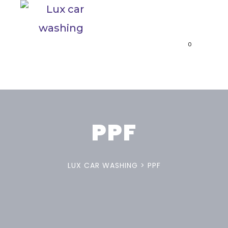
Services
Notre histoire
B2B
0
Réservation
Gallerie
Contact
PPF
LUX CAR WASHING
>
PPF