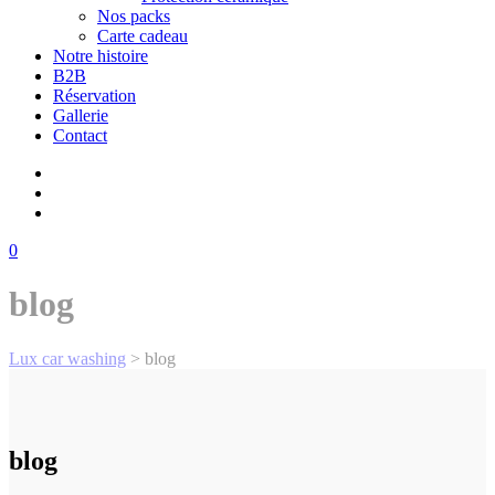
Nos packs
Carte cadeau
Notre histoire
B2B
Réservation
Gallerie
Contact
0
blog
Lux car washing
>
blog
blog