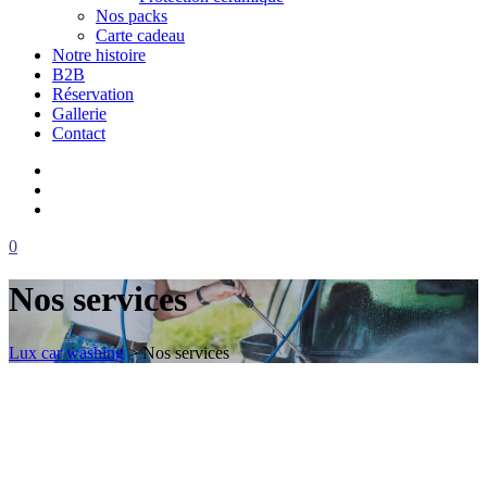
Nos packs
Carte cadeau
Notre histoire
B2B
Réservation
Gallerie
Contact
0
Nos services
Lux car washing
>
Nos services