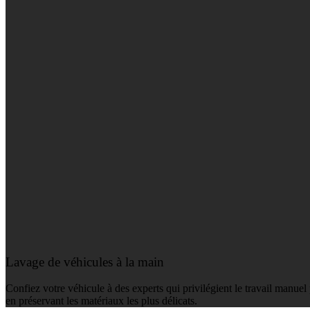
Lavage de véhicules à la main
Confiez votre véhicule à des experts qui privilégient le travail manuel 
en préservant les matériaux les plus délicats.