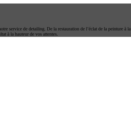
otre service de detailing. De la restauration de l’éclat de la peinture à 
tat à la hauteur de vos attentes.
fficaces.
cules impeccables.
écifiques de chaque entreprise.
ur simplifier la gestion.