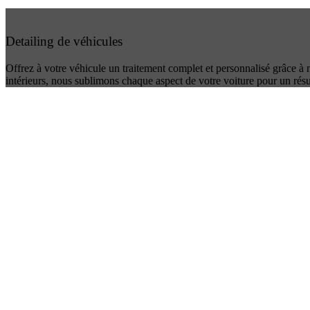
Detailing de véhicules
Offrez à votre véhicule un traitement complet et personnalisé grâce à n
intérieurs, nous sublimons chaque aspect de votre voiture pour un résul
Un gain de temps grâce à des interventions rapides et e
Une image professionnelle renforcée grâce à des véhi
Des options personnalisées en fonction des besoins sp
La possibilité de contrats réguliers ou d’abonnements po