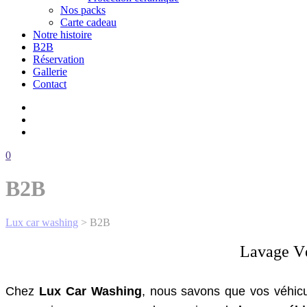
Nos packs
Carte cadeau
Notre histoire
B2B
Réservation
Gallerie
Contact
0
B2B
Lux car washing
>
B2B
Lavage Vé
Chez
Lux Car Washing
, nous savons que vos véhicul