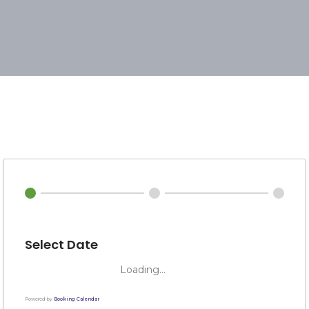
Select Date
Loading...
Powered by
Booking Calendar