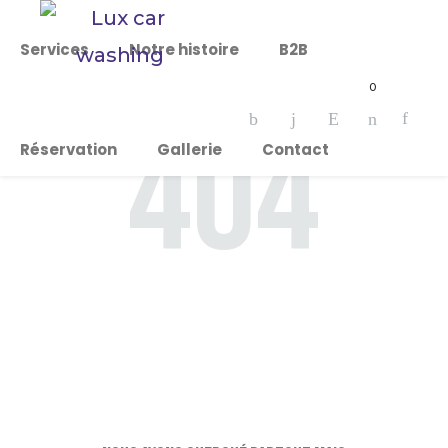
Services
Notre histoire
B2B
0
404
Réservation
Gallerie
Contact
OOPS. LA PAGE
QUE TU CHERCHE
N'EST PAS
DISPONIBLE...