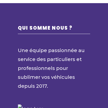
sur
la
page
QUI SOMME NOUS ?
du
produi
Une équipe passionnée au
service des particuliers et
professionnels pour
sublimer vos véhicules
depuis 2017.